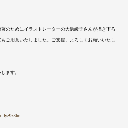
新著のためにイラストレーターの大浜綾子さんが描き下ろ
ズもご用意いたしました。ご支援、よろしくお願いいたし
いします。
ト
en=lyz9z3lm