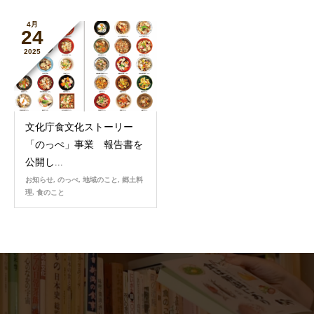
4月
24
2025
文化庁食文化ストーリー
「のっぺ」事業 報告書を
公開し...
お知らせ
,
のっぺ
,
地域のこと
,
郷土料
理
,
食のこと