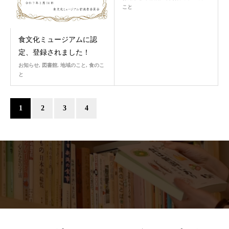
こと
食文化ミュージアムに認
定、登録されました！
お知らせ
,
図書館
,
地域のこと
,
食のこ
と
1
2
3
4