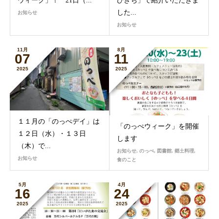
ウィーク」！ 21日（...
びきち」で紹介いただきま
した...
お知らせ
お知らせ
11月
8月
07
11
2025
2025
１１月の「のっぺデイ」は
「のっぺウィーク」を開催
１２日（水）・１３日
します
（木）で...
お知らせ
,
のっぺ
,
図書館
,
郷土料理
,
お知らせ
食のこと
5月
4月
16
24
2025
2025