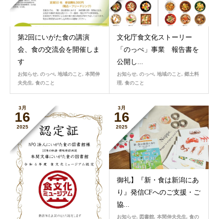
第2回にいがた食の講演
文化庁食文化ストーリー
会、食の交流会を開催しま
「のっぺ」事業 報告書を
す
公開し...
お知らせ
,
のっぺ
,
地域のこと
,
本間伸
お知らせ
,
のっぺ
,
地域のこと
,
郷土料
夫先生
,
食のこと
理
,
食のこと
3月
3月
16
16
2025
2025
御礼】『新・食は新潟にあ
り』発信CFへのご支援・ご
協...
お知らせ
,
図書館
,
本間伸夫先生
,
食の