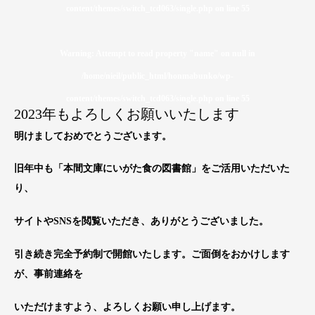
content/themes/switch_tcd063/single.php
on line
55
Warning
: Attempt to read property "name" on null in
/home/nieil/public_html/honmabunko/wp-
content/themes/switch_tcd063/single.php
on line
55
2023年もよろしくお願いいたします
明けましておめでとうございます。
旧年中も「本間文庫にいがた食の図書館」をご活用いただいた
り、
サイトやSNSを閲覧いただき、ありがとうございました。
引き続き完全予約制で開館いたします。ご面倒をおかけします
が、事前連絡を
いただけますよう、よろしくお願い申し上げます。