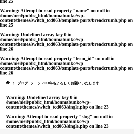
line
25
Warning
: Attempt to read property "name" on null in
/home/nieil/public_html/honmabunko/wp-
content/themes/switch_tcd063/template-parts/breadcrumb.php
on
line
25
Warning
: Undefined array key 0 in
/home/nieil/public_html/honmabunko/wp-
content/themes/switch_tcd063/template-parts/breadcrumb.php
on
line
26
Warning
: Attempt to read property "term_id" on null in
/home/nieil/public_html/honmabunko/wp-
content/themes/switch_tcd063/template-parts/breadcrumb.php
on
line
26
ブログ
2023年もよろしくお願いいたします
Warning
: Undefined array key 0 in
/home/nieil/public_html/honmabunko/wp-
content/themes/switch_tcd063/single.php
on line
23
Warning
: Attempt to read property "slug" on null in
/home/nieil/public_html/honmabunko/wp-
content/themes/switch_tcd063/single.php
on line
23