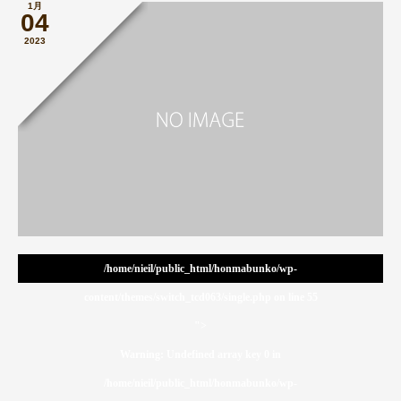
1月
04
2023
/home/nieil/public_html/honmabunko/wp-
content/themes/switch_tcd063/single.php on line
55
">
Warning
: Undefined array key 0 in
/home/nieil/public_html/honmabunko/wp-