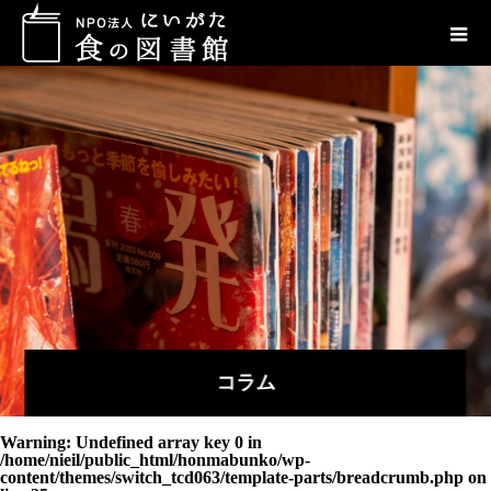
コラム
Warning
: Undefined array key 0 in
/home/nieil/public_html/honmabunko/wp-
content/themes/switch_tcd063/template-parts/breadcrumb.php
on