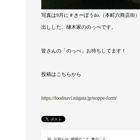
写真は9月に＃きーぼうdo.（本町六商店
出しした、樋木家ののっぺです。
皆さんの「のっぺ」お待ちしてます！
投稿はこちらから
https://foodnavi.niigata.jp/noppe-form/
お知らせ
,
地域のこと
,
食のこと