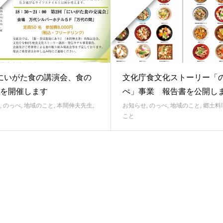
にいがた食の講演会、食の
文化庁食文化ストーリー「
を開催します
ぺ」事業 報告書を公開し
,
のっぺ
,
地域のこと
,
本間伸夫先生
,
お知らせ
,
のっぺ
,
地域のこと
,
郷土料
こと