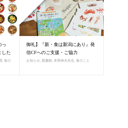
のっ
御礼】『新・食は新潟にあり』発
ました
信CFへのご支援・ご協力
理
,
食の
お知らせ
,
図書館
,
本間伸夫先生
,
食のこと