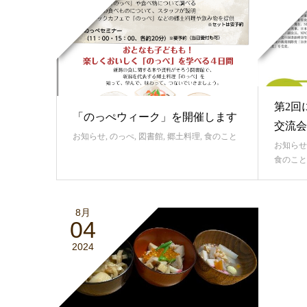
第2回
「のっぺウィーク」を開催します
交流会
お知らせ
,
のっぺ
,
図書館
,
郷土料理
,
食のこと
お知らせ
食のこと
8月
04
2024