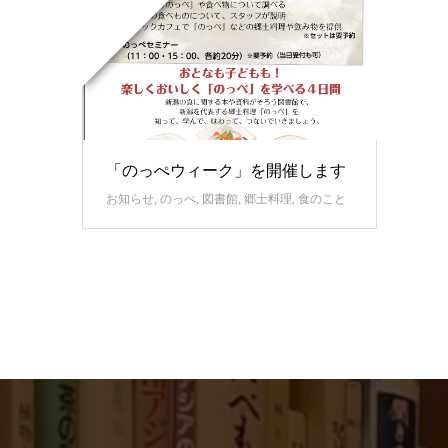
「のっぺウィーク」を開催します
お知らせ
,
のっぺ
,
図書館
,
郷土料理
,
食のこと